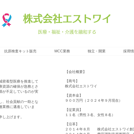
株式会社エストワイ
​医療・福祉・介護を融和する
抗原検査キット販売
MCC業務
独立・開業
採用情
【会社概要】
【商号】
域密着型医療を推進して
株式会社エストワイ
療資源の確保が急務とさ
源が不足しているのが実
【資本金】
９００万円（２０２４年９月現在）
し、社会貢献の一助とな
連業務に邁進していま
【従業員】
１１名（男性３名、女性８名）
申し上げます。
【沿革】
２０１４年８月 株式会社エストワイ創