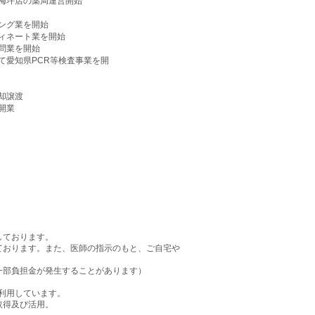
梅坪店の薬局運営開始
ング業を開始
ィネート業を開始
問業を開始
愛知県PCR等検査事業を開
却譲渡
開業
しております。
ております。また、医師の指示のもと、ご自宅や
部負担金が発生することがあります）
利用しています。
取得及び活用。