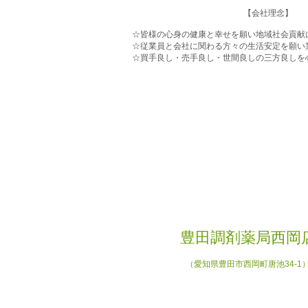
【会社理念】
☆皆様の心身の健康と幸せを願い地域社会貢献
☆従業員と会社に関わる方々の生活安定を願い業
​☆買手良し・売手良し・世間良しの三方良しを
豊田調剤薬局西岡
（愛知県豊田市西岡町唐池34-1