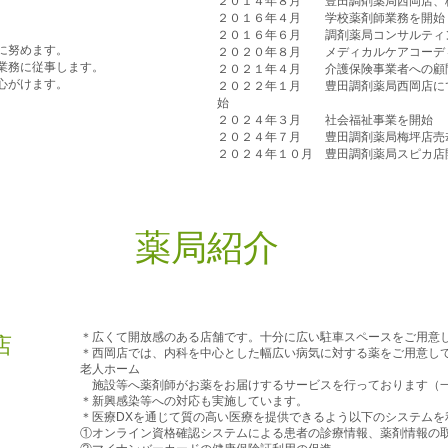
２０１４年８月 豊田調剤薬局西岡店、
２０１６年４月 学校薬剤師業務を開始
２０１６年６月 調剤薬局コンサルティ
に努めます。
２０２０年８月 メディカルケアコーデ
務に従事します。​
２０２１年４月 介護保険事業者への顧
心がけます。
２０２２年１月 豊田調剤薬局西岡店にて
始
２０２４年３月 社会福祉事業を開始
​２０２４年７月 豊田調剤薬局梅坪店売
２０２４年１０月 豊田調剤薬局スピカ店
薬局紹介
＊広くて開放感のある店舗です。十分に広い駐車スペースをご用意
店
＊西岡店では、内科を中心とした幅広い病気に対する薬をご用意し
老人ホーム
）
施設等へ薬剤師がお薬をお届けするサービスを行っております（一
＊新興感染等への対応も実施しています。
＊医療DXを通じて質の高い医療を提供できるよう以下のシステムを
①オンライン資格確認システムによる患者の診療情報、薬剤情報の