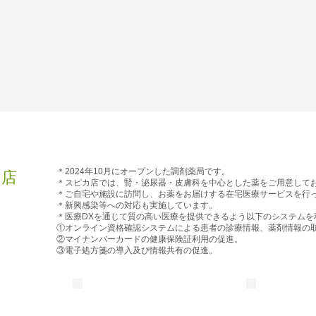
＊2024年10月にオープンした調剤薬局です。
カ店
＊スピカ店では、腎・泌尿器・皮膚科を中心とした薬をご用意して
＊ご自宅や施設に訪問し、お薬をお届けする在宅医療サービスを行
＊新興感染等への対応も実施しています。
＊医療DXを通じて質の高い医療を提供できるよう以下のシステムを
）
①オンライン資格確認システムによる患者の診療情報、薬剤情報の
②マイナンバーカードの健康保険証利用の促進。
​③電子処方箋の導入及び情報共有の促進。